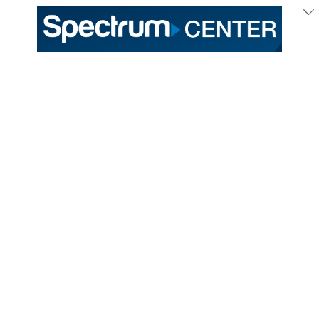
Apr
12
, 2026
Cardi B